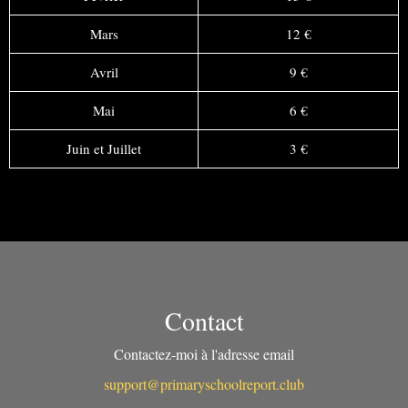
Mars
12
€
Avril
9
€
Mai
6
€
Juin et Juillet
3
€
Contact
Contactez-moi à l'adresse email
support@primaryschoolreport.club